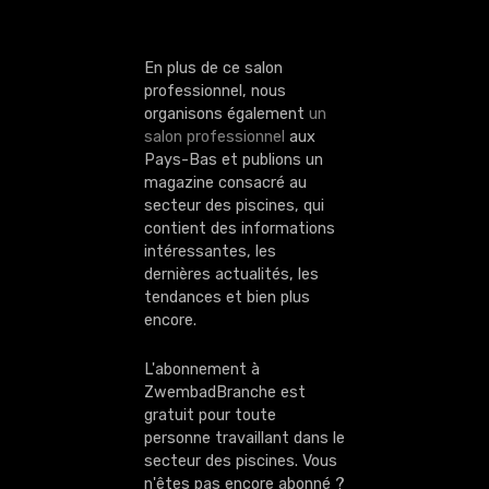
a
r
En plus de ce salon
t
professionnel, nous
organisons également
un
i
salon professionnel
aux
Pays-Bas et publions un
c
magazine consacré au
secteur des piscines, qui
l
contient des informations
intéressantes, les
e
dernières actualités, les
tendances et bien plus
s
encore.
L'abonnement à
ZwembadBranche est
gratuit pour toute
personne travaillant dans le
secteur des piscines. Vous
n'êtes pas encore abonné ?