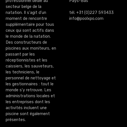
i
professionnel dédié au
Pays-Bas
secteur belge de la
o
natation. Il s'agit d'un
tél. +31 (0)227 593433
moment de rencontre
info@poolxpo.com
n
supplémentaire pour tous
ceux qui sont actifs dans
e
le monde de la natation.
Des constructeurs de
n
piscines aux moniteurs, en
passant par les
t
réceptionnistes et les
caissiers, les sauveteurs,
r
les techniciens, le
personnel de nettoyage et
e
les gestionnaires : tout le
l
monde s'y retrouve. Les
administrations locales et
e
les entreprises dont les
activités incluent une
s
piscine sont également
présentes.