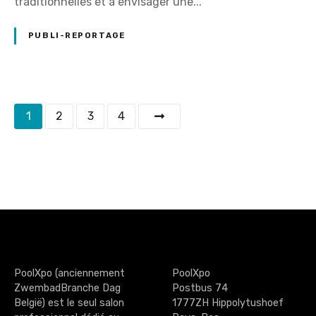
traditionnelles et à envisager une...
PUBLI-REPORTAGE
N
1
2
3
4
a
v
i
g
a
PoolXpo (anciennement
PoolXpo
t
ZwembadBranche Dag
Postbus 74
België) est le seul salon
1777ZH Hippolytushoef