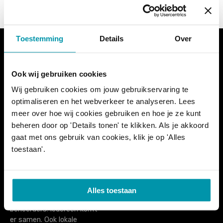
P
o
Toestemming
Details
Over
s
t
PoolXpo (voorheen
PoolXpo
Ook wij gebruiken cookies
ZwembadBranche Dag
Postbus 74
s
Wij gebruiken cookies om jouw gebruikservaring te
België) is de enige vakbeurs
1777ZH Hippolytushoef
optimaliseren en het webverkeer te analyseren. Lees
voor én door de Belgische
Nederland
n
meer over hoe wij cookies gebruiken en hoe je ze kunt
zwemsector. Het is een
beheren door op 'Details tonen' te klikken. Als je akkoord
extra ontmoetingsmoment
tel. +31 (0)227 593433
a
voor iedereen die actief is
info@poolxpo.com
gaat met ons gebruik van cookies, klik je op 'Alles
in de zwembadwereld.Van
toestaan'.
v
zwembadbouwers tot
lesgevers, van onthaal- en
i
kassamedewerkers tot
redders, techniekers,
Alles toestaan
g
schoonmaakpersoneel en
beheerders: iedereen komt
a
er samen. Ook lokale