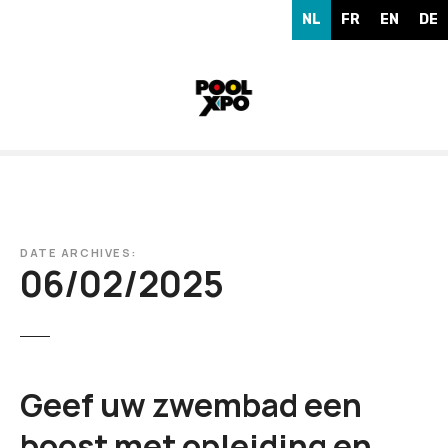
G
NL
FR
EN
DE
a
n
a
a
r
d
e
i
n
h
DATE ARCHIVES:
06/02/2025
o
u
d
Geef uw zwembad een
boost met opleiding en