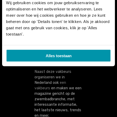
Wij gebruiken cookies om jouw gebruikservaring te
kassamedewerkers tot
optimaliseren en het webverkeer te analyseren. Lees
redders, techniekers,
meer over hoe wij cookies gebruiken en hoe je ze kunt
schoonmaakpersoneel en
beheerders: iedereen komt
beheren door op 'Details tonen' te klikken. Als je akkoord
er samen. Ook lokale
gaat met ons gebruik van cookies, klik je op 'Alles
besturen en bedrijven waar
toestaan'.
een zwembad deel
uitmaakt van de werking,
zijn van de partij.
Alles toestaan
Naast deze vakbeurs
organiseren we in
Nederland ook
een
vakbeurs
en maken we een
magazine gericht op de
zwembadbranche, met
interessante informatie,
het laatste nieuws, trends
en meer.