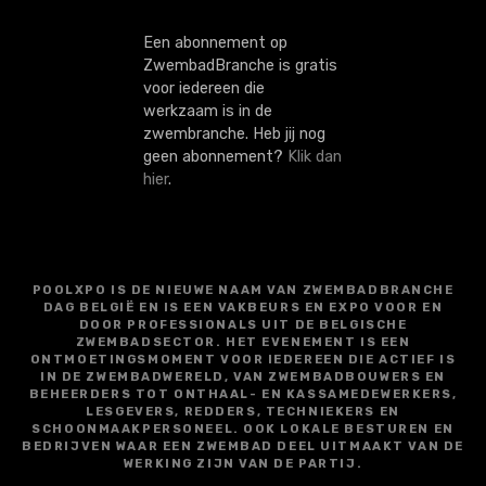
Een abonnement op
ZwembadBranche is gratis
voor iedereen die
werkzaam is in de
zwembranche. Heb jij nog
geen abonnement?
Klik dan
hier
.
POOLXPO IS DE NIEUWE NAAM VAN ZWEMBADBRANCHE
DAG BELGIË EN IS EEN VAKBEURS EN EXPO VOOR EN
DOOR PROFESSIONALS UIT DE BELGISCHE
ZWEMBADSECTOR. HET EVENEMENT IS EEN
ONTMOETINGSMOMENT VOOR IEDEREEN DIE ACTIEF IS
IN DE ZWEMBADWERELD, VAN ZWEMBADBOUWERS EN
BEHEERDERS TOT ONTHAAL- EN KASSAMEDEWERKERS,
LESGEVERS, REDDERS, TECHNIEKERS EN
SCHOONMAAKPERSONEEL. OOK LOKALE BESTUREN EN
BEDRIJVEN WAAR EEN ZWEMBAD DEEL UITMAAKT VAN DE
WERKING ZIJN VAN DE PARTIJ.