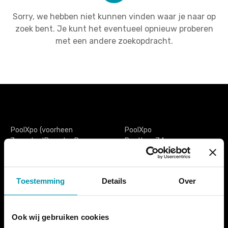
Sorry, we hebben niet kunnen vinden waar je naar op
zoek bent. Je kunt het eventueel opnieuw proberen
met een andere zoekopdracht.
PoolXpo (voorheen
PoolXpo
ZwembadBranche Dag
Postbus 74
België) is de enige vakbeurs
1777ZH Hippolytushoef
voor én door de Belgische
Nederland
zwemsector. Het is een
Toestemming
Details
Over
extra ontmoetingsmoment
tel. +31 (0)227 593433
voor iedereen die actief is
info@poolxpo.com
in de zwembadwereld.Van
zwembadbouwers tot
Ook wij gebruiken cookies
lesgevers, van onthaal- en