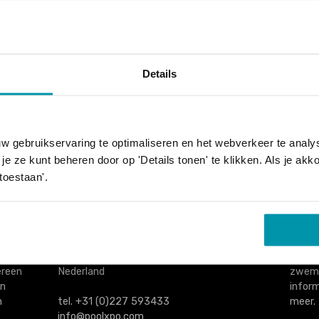
Details
niet kunnen vinden waar je naar op zoek bent. Je kunt het
proberen met een andere zoekopdracht.
w gebruikservaring te optimaliseren en het webverkeer te anal
je ze kunt beheren door op 'Details tonen' te klikken. Als je ak
 toestaan'.
e Dag
PoolXpo
Naast
door
Postbus 74
Neder
n
1777ZH Hippolytushoef
een m
ereen
Nederland
zwemb
an
inform
n
tel. +31 (0)227 593433
meer.
info@poolxpo.com