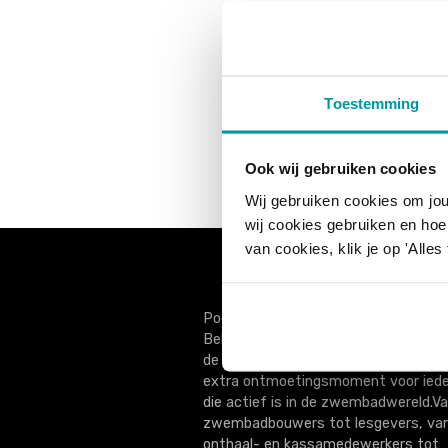
Toestemming
Sorry, we hebben 
Ook wij gebruiken cookies
Wij gebruiken cookies om jou
wij cookies gebruiken en hoe 
van cookies, klik je op 'Alles
PoolXpo (voorheen ZwembadBranch
België) is de enige vakbeurs voor én 
de Belgische zwemsector. Het is ee
extra ontmoetingsmoment voor ied
die actief is in de zwembadwereld.V
zwembadbouwers tot lesgevers, va
onthaal- en kassamedewerkers tot