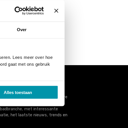
Over
 eventueel opnieuw
yseren. Lees meer over hoe
koord gaat met ons gebruik
 deze vakbeurs organiseren we in
Alles toestaan
land ook
een vakbeurs
en maken we
agazine gericht op de
adbranche, met interessante
atie, het laatste nieuws, trends en