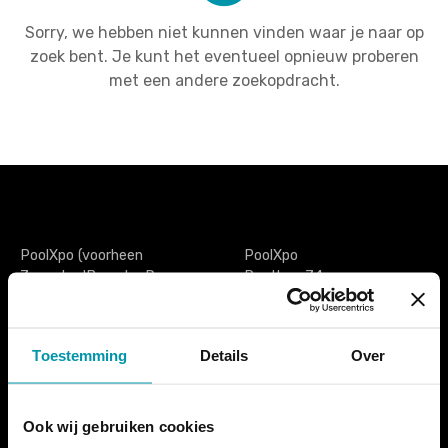
Sorry, we hebben niet kunnen vinden waar je naar op
zoek bent. Je kunt het eventueel opnieuw proberen
met een andere zoekopdracht.
PoolXpo (voorheen
PoolXpo
ZwembadBranche Dag
Postbus 74
België) is de enige vakbeurs
1777ZH Hippolytushoef
voor én door de Belgische
Nederland
zwemsector. Het is een
Toestemming
Details
Over
extra ontmoetingsmoment
tel. +31 (0)227 593433
voor iedereen die actief is
info@poolxpo.com
in de zwembadwereld.Van
zwembadbouwers tot
Ook wij gebruiken cookies
lesgevers, van onthaal- en