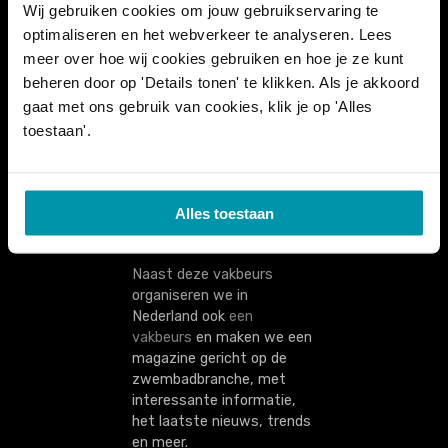
Wij gebruiken cookies om jouw gebruikservaring te
kassamedewerkers tot
optimaliseren en het webverkeer te analyseren. Lees
redders, techniekers,
meer over hoe wij cookies gebruiken en hoe je ze kunt
schoonmaakpersoneel en
beheerders: iedereen komt
beheren door op 'Details tonen' te klikken. Als je akkoord
er samen. Ook lokale
gaat met ons gebruik van cookies, klik je op 'Alles
besturen en bedrijven waar
toestaan'.
een zwembad deel
uitmaakt van de werking,
zijn van de partij.
Alles toestaan
Naast deze vakbeurs
organiseren we in
Nederland ook
een
vakbeurs
en maken we een
magazine gericht op de
zwembadbranche, met
interessante informatie,
het laatste nieuws, trends
en meer.