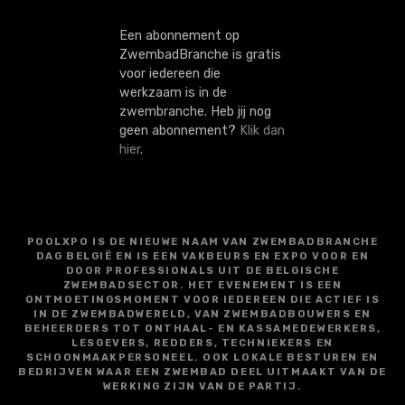
Een abonnement op
ZwembadBranche is gratis
voor iedereen die
werkzaam is in de
zwembranche. Heb jij nog
geen abonnement?
Klik dan
hier
.
POOLXPO IS DE NIEUWE NAAM VAN ZWEMBADBRANCHE
DAG BELGIË EN IS EEN VAKBEURS EN EXPO VOOR EN
DOOR PROFESSIONALS UIT DE BELGISCHE
ZWEMBADSECTOR. HET EVENEMENT IS EEN
ONTMOETINGSMOMENT VOOR IEDEREEN DIE ACTIEF IS
IN DE ZWEMBADWERELD, VAN ZWEMBADBOUWERS EN
BEHEERDERS TOT ONTHAAL- EN KASSAMEDEWERKERS,
LESGEVERS, REDDERS, TECHNIEKERS EN
SCHOONMAAKPERSONEEL. OOK LOKALE BESTUREN EN
BEDRIJVEN WAAR EEN ZWEMBAD DEEL UITMAAKT VAN DE
WERKING ZIJN VAN DE PARTIJ.