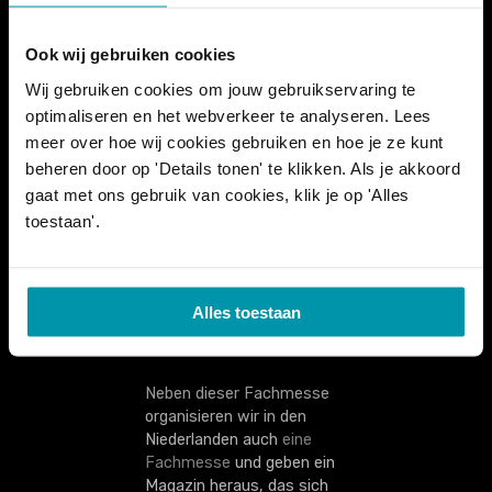
Schwimmbadbauern bis zu
Schwimmlehrern, von
Ook wij gebruiken cookies
Empfangs- und Kassierern
Wij gebruiken cookies om jouw gebruikservaring te
bis zu
Rettungsschwimmern,
optimaliseren en het webverkeer te analyseren. Lees
Technikern,
meer over hoe wij cookies gebruiken en hoe je ze kunt
Reinigungspersonal und
beheren door op 'Details tonen' te klikken. Als je akkoord
Verwaltern: Hier kommen
gaat met ons gebruik van cookies, klik je op 'Alles
alle zusammen. Auch lokale
toestaan'.
Behörden und
Unternehmen, zu deren
Betrieb ein Schwimmbad
gehört, sind dabei.
Alles toestaan
Neben dieser Fachmesse
organisieren wir in den
Niederlanden auch
eine
Fachmesse
und geben ein
Magazin heraus, das sich