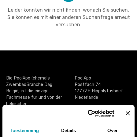
Leider konnten wir nicht finden, wonach Sie suchen.
Sie können es mit einer anderen Suchanfrage erneut
versuchen.
Die PoolXpo (ehemals
PoolXpo
ZwembadBranche Dag
Postfach 74
België) ist die einzige
1777ZH Hippolytushoef
Fachmesse für und von der
Niederlande
belgischen
Schwimmbranche. Sie ist
Tel. +31 (0)227 593433
ein zusätzlicher Treffpunkt
info@poolxpo.com
für alle, die in der
Schwimmbadbranche tätig
Toestemming
Details
Over
sind. Von