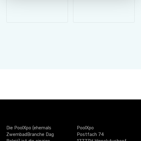
Die PoolXpo (ehemals
PoolXpo
ZwembadBranche Dag
Postfach 74